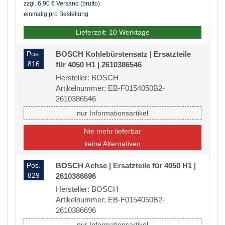
zzgl. 6,90 € Versand (brutto)
einmalig pro Bestellung
Lieferzeit: 10 Werktage
Pos.
BOSCH Kohlebürstensatz | Ersatzteile
816
für 4050 H1 | 2610386546
Hersteller: BOSCH
Artikelnummer: EB-F0154050B2-
2610386546
nur Informationsartikel
Nie mehr lieferbar
keine Alternativen
Pos.
BOSCH Achse | Ersatzteile für 4050 H1 |
829
2610386696
Hersteller: BOSCH
Artikelnummer: EB-F0154050B2-
2610386696
nur Informationsartikel