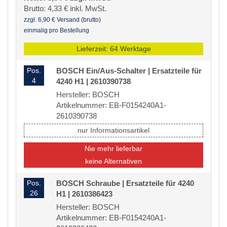
Brutto: 4,33 € inkl. MwSt.
zzgl. 6,90 € Versand (brutto)
einmalig pro Bestellung
Lieferzeit: 64 Werktage
Pos.
BOSCH Ein/Aus-Schalter | Ersatzteile für
4
4240 H1 | 2610390738
Hersteller: BOSCH
Artikelnummer: EB-F0154240A1-
2610390738
nur Informationsartikel
Nie mehr lieferbar
keine Alternativen
Pos.
BOSCH Schraube | Ersatzteile für 4240
26
H1 | 2610386423
Hersteller: BOSCH
Artikelnummer: EB-F0154240A1-