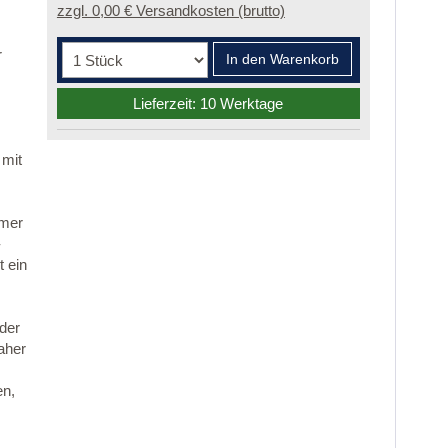
zzgl. 0,00 € Versandkosten (brutto)
r
In den Warenkorb
Lieferzeit: 10 Werktage
 mit
mmer
-
 ein
 der
aher
en,