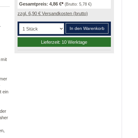
Gesamtpreis:
4,86 €
*
(Brutto:
5,78 €
)
zzgl. 6,90 € Versandkosten (brutto)
r
In den Warenkorb
Lieferzeit: 10 Werktage
 mit
mmer
-
 ein
 der
aher
en,