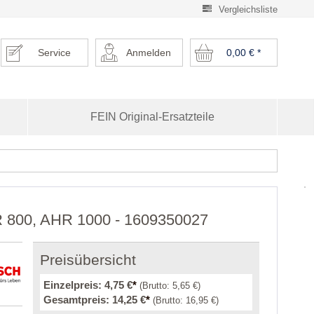
Vergleichsliste
Service
Anmelden
0,00 €
*
FEIN Original-Ersatzteile
HR 800, AHR 1000 - 1609350027
Preisübersicht
Einzelpreis:
4,75 €
*
(Brutto:
5,65 €
)
Gesamtpreis:
14,25 €
*
(Brutto:
16,95 €
)