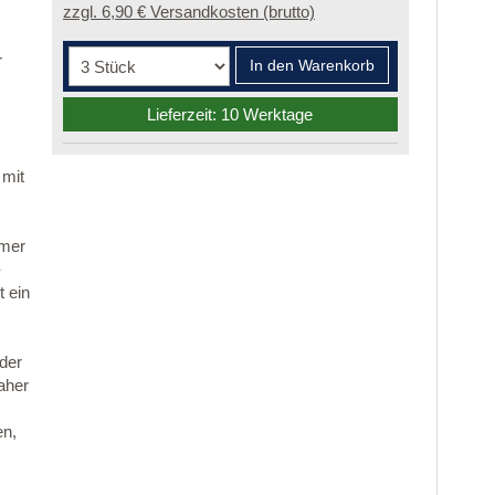
zzgl. 6,90 € Versandkosten (brutto)
r
In den Warenkorb
Lieferzeit: 10 Werktage
 mit
mmer
-
 ein
 der
aher
en,