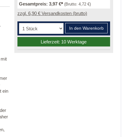
Gesamtpreis:
3,97 €
*
(Brutto:
4,72 €
)
zzgl. 6,90 € Versandkosten (brutto)
r
In den Warenkorb
Lieferzeit: 10 Werktage
 mit
mmer
-
 ein
 der
aher
en,