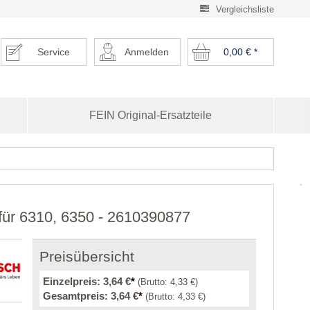
Vergleichsliste
Service
Anmelden
0,00 €
*
FEIN Original-Ersatzteile
für 6310, 6350 - 2610390877
Preisübersicht
Einzelpreis:
3,64 €
*
(Brutto:
4,33 €
)
Gesamtpreis:
3,64 €
*
(Brutto:
4,33 €
)