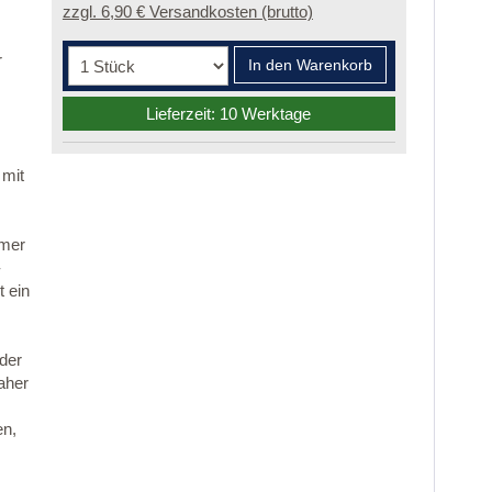
zzgl. 6,90 € Versandkosten (brutto)
r
In den Warenkorb
Lieferzeit: 10 Werktage
 mit
mmer
-
 ein
 der
aher
en,