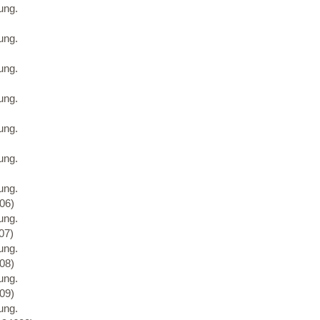
ung.
ung.
ung.
ung.
ung.
ung.
ung.
06)
ung.
07)
ung.
08)
ung.
09)
ung.