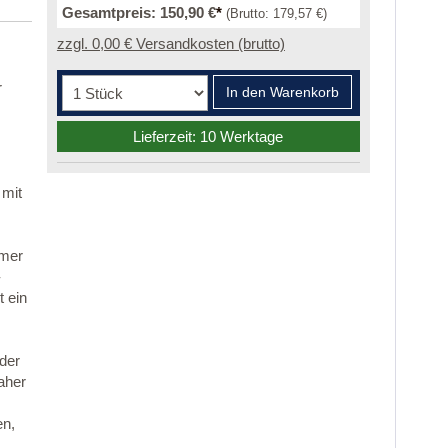
Gesamtpreis:
150,90 €
*
(Brutto:
179,57 €
)
zzgl. 0,00 € Versandkosten (brutto)
r
In den Warenkorb
Lieferzeit: 10 Werktage
 mit
mmer
-
 ein
 der
aher
en,