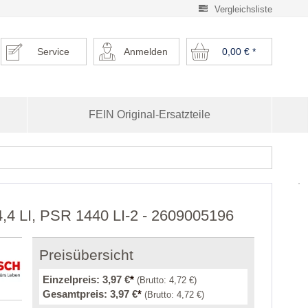
Vergleichsliste
Service
Anmelden
0,00 €
*
FEIN Original-Ersatzteile
4,4 LI, PSR 1440 LI-2 - 2609005196
Preisübersicht
Einzelpreis:
3,97 €
*
(Brutto:
4,72 €
)
Gesamtpreis:
3,97 €
*
(Brutto:
4,72 €
)