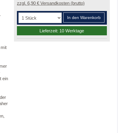
zzgl. 6,90 € Versandkosten (brutto)
r
In den Warenkorb
Lieferzeit: 10 Werktage
 mit
mmer
-
 ein
 der
aher
en,