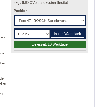
zzgl. 6,90 € Versandkosten (brutto)
Position:
r
In den Warenkorb
 mit
Lieferzeit: 10 Werktage
mmer
-
 ein
 der
aher
en,