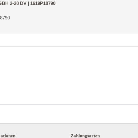
 GBH 2-28 DV | 1619P18790
18790
mationen
Zahlungsarten