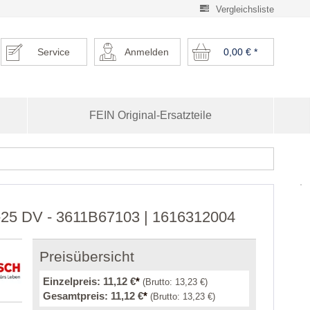
Vergleichsliste
Service
Anmelden
0,00 €
*
FEIN Original-Ersatzteile
2-25 DV - 3611B67103 | 1616312004
Preisübersicht
Einzelpreis:
11,12 €
*
(Brutto:
13,23 €
)
Gesamtpreis:
11,12 €
*
(Brutto:
13,23 €
)