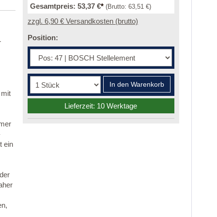
Gesamtpreis:
53,37 €
*
(Brutto:
63,51 €
)
zzgl. 6,90 € Versandkosten (brutto)
Position:
r
In den Warenkorb
 mit
Lieferzeit: 10 Werktage
mmer
-
 ein
 der
aher
en,