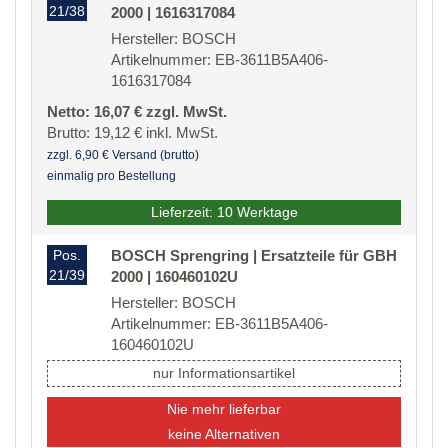
21/38
2000 | 1616317084
Hersteller: BOSCH
Artikelnummer: EB-3611B5A406-
1616317084
Netto: 16,07 € zzgl. MwSt.
Brutto: 19,12 € inkl. MwSt.
zzgl. 6,90 € Versand (brutto)
einmalig pro Bestellung
Lieferzeit: 10 Werktage
Pos.
BOSCH Sprengring | Ersatzteile für GBH
21/39
2000 | 160460102U
Hersteller: BOSCH
Artikelnummer: EB-3611B5A406-
160460102U
nur Informationsartikel
Nie mehr lieferbar
keine Alternativen