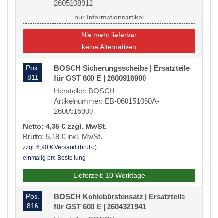
2605108912
nur Informationsartikel
Nie mehr lieferbar
keine Alternativen
Pos.
BOSCH Sicherungsscheibe | Ersatzteile
811
für GST 600 E | 2600916900
Hersteller: BOSCH
Artikelnummer: EB-060151060A-
2600916900
Netto: 4,35 € zzgl. MwSt.
Brutto: 5,18 € inkl. MwSt.
zzgl. 6,90 € Versand (brutto)
einmalig pro Bestellung
Lieferzeit: 10 Werktage
Pos.
BOSCH Kohlebürstensatz | Ersatzteile
816
für GST 600 E | 2604321941