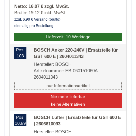
Netto: 16,07 € zzgl. MwSt.
Brutto: 19,12 € inkl. MwSt.
zzgl. 6,90 € Versand (brutto)
einmalig pro Bestellung
Lieferzeit: 10 Werktage
Pos.
BOSCH Anker 220-240V | Ersatzteile für
103
GST 600 E | 2604011343
Hersteller: BOSCH
Artikelnummer: EB-060151060A-
2604011343
nur Informationsartikel
Nie mehr lieferbar
keine Alternativen
Pos.
BOSCH Lüfter | Ersatzteile für GST 600 E
103/9
| 2606610093
Hersteller: BOSCH