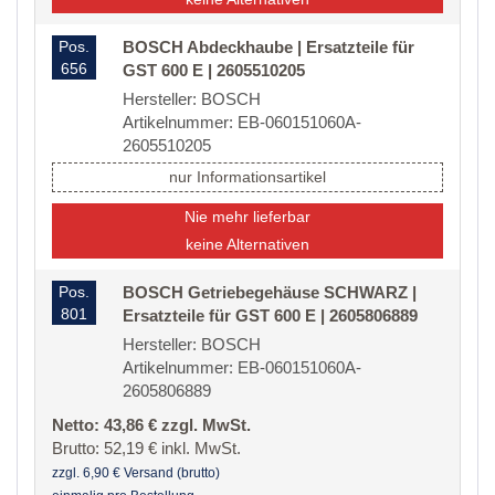
Pos.
BOSCH Abdeckhaube | Ersatzteile für
656
GST 600 E | 2605510205
Hersteller: BOSCH
Artikelnummer: EB-060151060A-
2605510205
nur Informationsartikel
Nie mehr lieferbar
keine Alternativen
Pos.
BOSCH Getriebegehäuse SCHWARZ |
801
Ersatzteile für GST 600 E | 2605806889
Hersteller: BOSCH
Artikelnummer: EB-060151060A-
2605806889
Netto: 43,86 € zzgl. MwSt.
Brutto: 52,19 € inkl. MwSt.
zzgl. 6,90 € Versand (brutto)