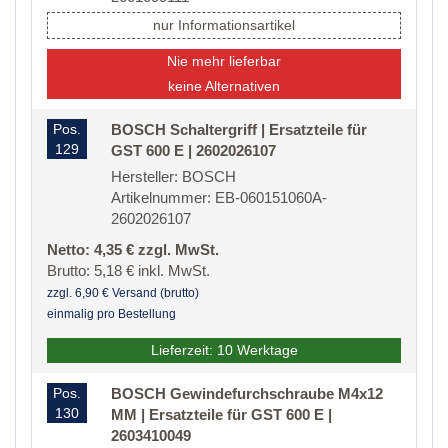
nur Informationsartikel
Nie mehr lieferbar
keine Alternativen
Pos.
BOSCH Schaltergriff | Ersatzteile für
129
GST 600 E | 2602026107
Hersteller: BOSCH
Artikelnummer: EB-060151060A-
2602026107
Netto: 4,35 € zzgl. MwSt.
Brutto: 5,18 € inkl. MwSt.
zzgl. 6,90 € Versand (brutto)
einmalig pro Bestellung
Lieferzeit: 10 Werktage
Pos.
BOSCH Gewindefurchschraube M4x12
130
MM | Ersatzteile für GST 600 E |
2603410049