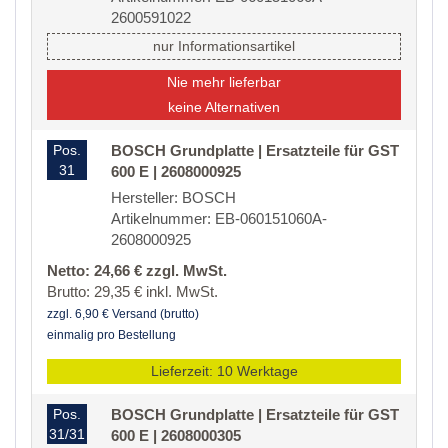
2600591022
nur Informationsartikel
Nie mehr lieferbar
keine Alternativen
Pos.
BOSCH Grundplatte | Ersatzteile für GST
31
600 E | 2608000925
Hersteller: BOSCH
Artikelnummer: EB-060151060A-
2608000925
Netto: 24,66 € zzgl. MwSt.
Brutto: 29,35 € inkl. MwSt.
zzgl. 6,90 € Versand (brutto)
einmalig pro Bestellung
Lieferzeit: 10 Werktage
Pos.
BOSCH Grundplatte | Ersatzteile für GST
31/31
600 E | 2608000305