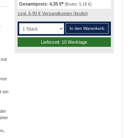
Gesamtpreis:
4,35 €
*
(Brutto:
5,18 €
)
zzgl. 6,90 € Versandkosten (brutto)
r
In den Warenkorb
Lieferzeit: 10 Werktage
 mit
mmer
-
 ein
 der
aher
en,