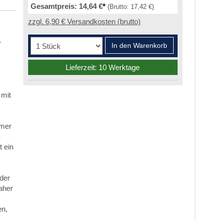
Gesamtpreis:
14,64 €
*
(Brutto:
17,42 €
)
zzgl. 6,90 € Versandkosten (brutto)
r
In den Warenkorb
Lieferzeit: 10 Werktage
 mit
mmer
-
 ein
 der
aher
en,