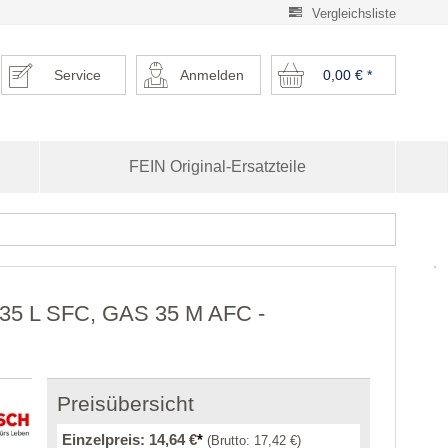
Vergleichsliste
Service
Anmelden
0,00 €
*
FEIN Original-Ersatzteile
S 35 L SFC, GAS 35 M AFC -
Preisübersicht
Einzelpreis:
14,64 €
*
(Brutto:
17,42 €
)