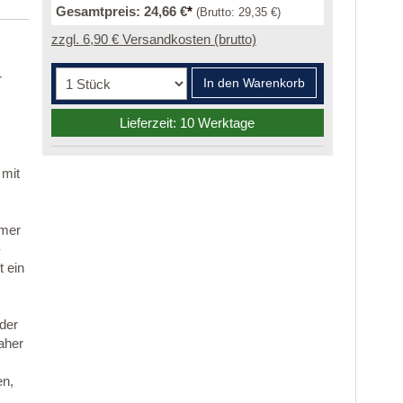
Gesamtpreis:
24,66 €
*
(Brutto:
29,35 €
)
zzgl. 6,90 € Versandkosten (brutto)
r
In den Warenkorb
Lieferzeit: 10 Werktage
 mit
mmer
-
 ein
 der
aher
en,