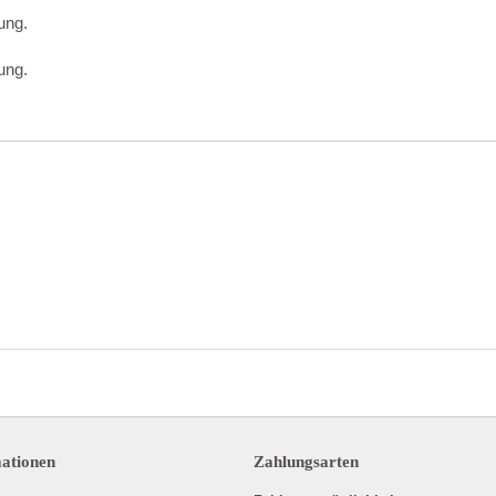
ung.
ung.
mationen
Zahlungsarten