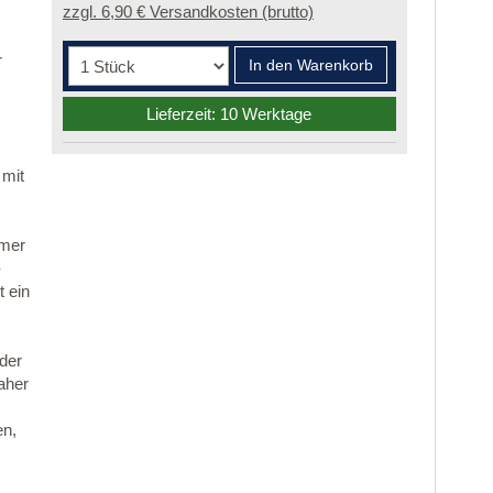
zzgl. 6,90 € Versandkosten (brutto)
r
In den Warenkorb
Lieferzeit: 10 Werktage
 mit
mmer
-
 ein
 der
aher
en,