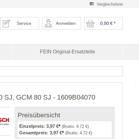
Vergleichsliste
Service
Anmelden
0,00 €
*
FEIN Original-Ersatzteile
00 SJ, GCM 80 SJ - 1609B04070
Preisübersicht
Einzelpreis:
3,97 €
*
(Brutto:
4,72 €
)
Gesamtpreis:
3,97 €
*
(Brutto:
4,72 €
)