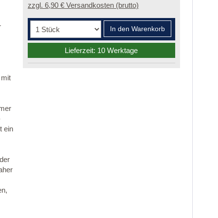
zzgl. 6,90 € Versandkosten (brutto)
r
In den Warenkorb
Lieferzeit: 10 Werktage
 mit
mmer
-
 ein
 der
aher
en,