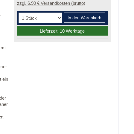
zzgl. 6,90 € Versandkosten (brutto)
r
In den Warenkorb
Lieferzeit: 10 Werktage
 mit
mmer
-
 ein
 der
aher
en,