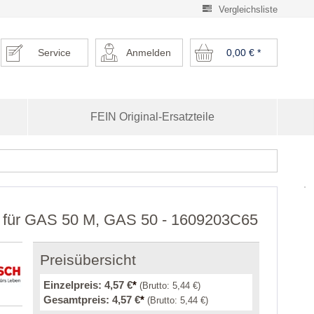
Vergleichsliste
Service
Anmelden
0,00 €
*
FEIN Original-Ersatzteile
e für GAS 50 M, GAS 50 - 1609203C65
Preisübersicht
Einzelpreis:
4,57 €
*
(Brutto:
5,44 €
)
Gesamtpreis:
4,57 €
*
(Brutto:
5,44 €
)