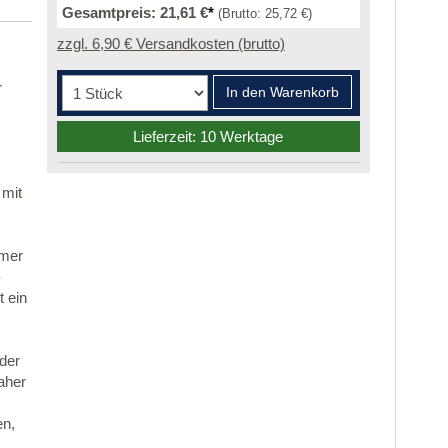
Gesamtpreis:
21,61 €
*
(Brutto:
25,72 €
)
zzgl. 6,90 € Versandkosten (brutto)
r
In den Warenkorb
Lieferzeit: 10 Werktage
 mit
mmer
-
 ein
 der
aher
en,