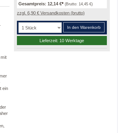
Gesamtpreis:
12,14 €
*
(Brutto:
14,45 €
)
zzgl. 6,90 € Versandkosten (brutto)
r
In den Warenkorb
Lieferzeit: 10 Werktage
 mit
mmer
-
 ein
 der
aher
en,