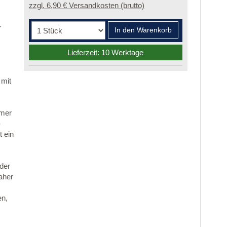
zzgl. 6,90 € Versandkosten (brutto)
r
In den Warenkorb
Lieferzeit: 10 Werktage
 mit
mmer
-
 ein
 der
aher
en,