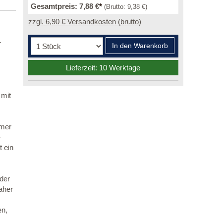
Gesamtpreis:
7,88 €
*
(Brutto:
9,38 €
)
zzgl. 6,90 € Versandkosten (brutto)
r
In den Warenkorb
Lieferzeit: 10 Werktage
 mit
mmer
-
 ein
 der
aher
en,