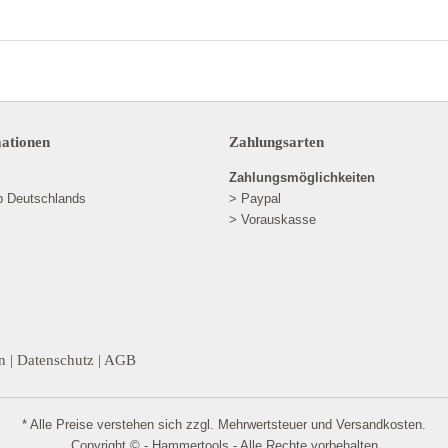
mationen
Zahlungsarten
Zahlungsmöglichkeiten
lb Deutschlands
> Paypal
> Vorauskasse
n
|
Datenschutz
|
AGB
* Alle Preise verstehen sich zzgl. Mehrwertsteuer und
Versandkosten
.
Copyright © - Hammertools - Alle Rechte vorbehalten