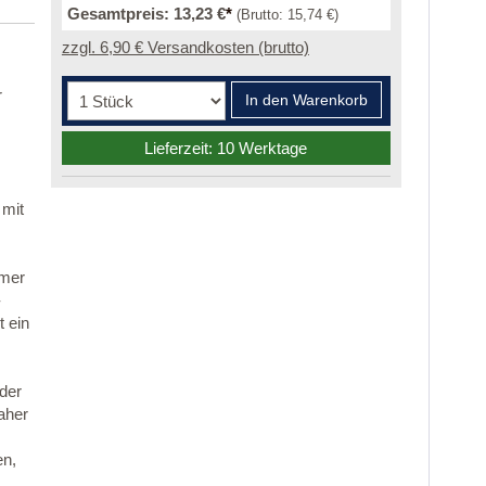
Gesamtpreis:
13,23 €
*
(Brutto:
15,74 €
)
zzgl. 6,90 € Versandkosten (brutto)
r
In den Warenkorb
Lieferzeit: 10 Werktage
 mit
mmer
-
 ein
 der
aher
en,