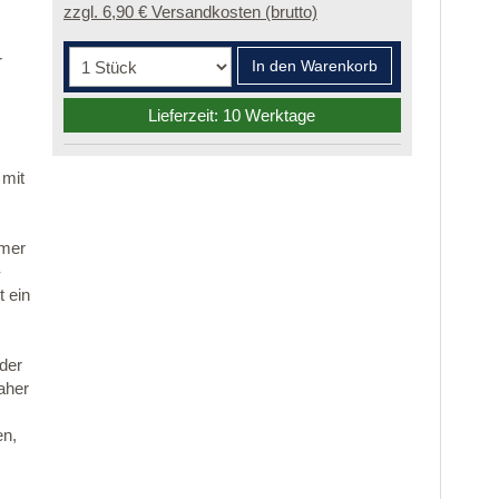
zzgl. 6,90 € Versandkosten (brutto)
r
In den Warenkorb
Lieferzeit: 10 Werktage
 mit
mmer
-
 ein
 der
aher
en,