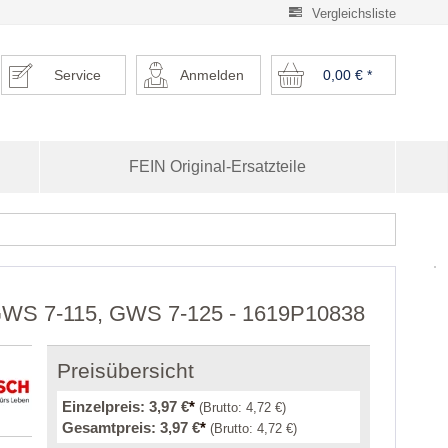
Vergleichsliste
Service
Anmelden
0,00 €
*
FEIN Original-Ersatzteile
r GWS 7-115, GWS 7-125 - 1619P10838
Preisübersicht
Einzelpreis:
3,97 €
*
(Brutto:
4,72 €
)
Gesamtpreis:
3,97 €
*
(Brutto:
4,72 €
)