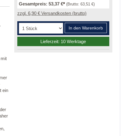
Gesamtpreis:
53,37 €
*
(Brutto:
63,51 €
)
zzgl. 6,90 € Versandkosten (brutto)
r
In den Warenkorb
Lieferzeit: 10 Werktage
 mit
mmer
-
 ein
 der
aher
en,