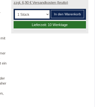
zzgl. 6,90 € Versandkosten (brutto)
r
In den Warenkorb
Lieferzeit: 10 Werktage
 mit
mmer
-
 ein
 der
aher
en,