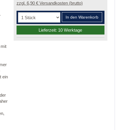
zzgl. 6,90 € Versandkosten (brutto)
r
In den Warenkorb
Lieferzeit: 10 Werktage
 mit
mmer
-
 ein
 der
aher
en,