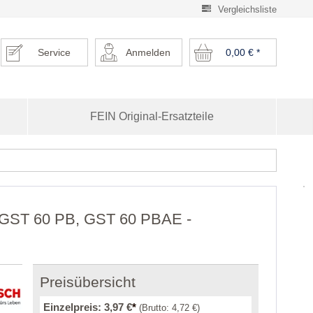
Vergleichsliste
Service
Anmelden
0,00 €
*
FEIN Original-Ersatzteile
r GST 60 PB, GST 60 PBAE -
Preisübersicht
Einzelpreis:
3,97 €
*
(Brutto:
4,72 €
)