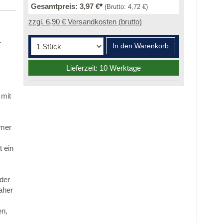
Gesamtpreis:
3,97 €
*
(Brutto:
4,72 €
)
zzgl. 6,90 € Versandkosten (brutto)
r
In den Warenkorb
Lieferzeit: 10 Werktage
 mit
mmer
-
 ein
 der
aher
en,