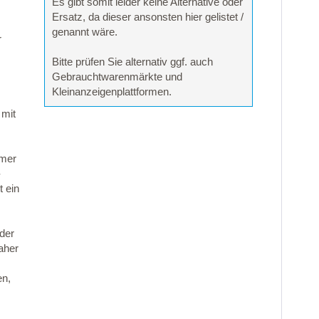
Es gibt somit leider keine Alternative oder
Ersatz, da dieser ansonsten hier gelistet /
genannt wäre.
r
Bitte prüfen Sie alternativ ggf. auch
Gebrauchtwarenmärkte und
Kleinanzeigenplattformen.
 mit
mmer
-
 ein
 der
aher
en,