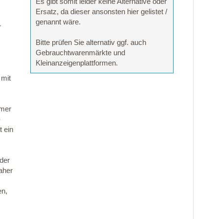
Es gibt somit leider keine Alternative oder
Ersatz, da dieser ansonsten hier gelistet /
genannt wäre.
r
Bitte prüfen Sie alternativ ggf. auch
Gebrauchtwarenmärkte und
Kleinanzeigenplattformen.
 mit
mmer
-
 ein
 der
aher
en,