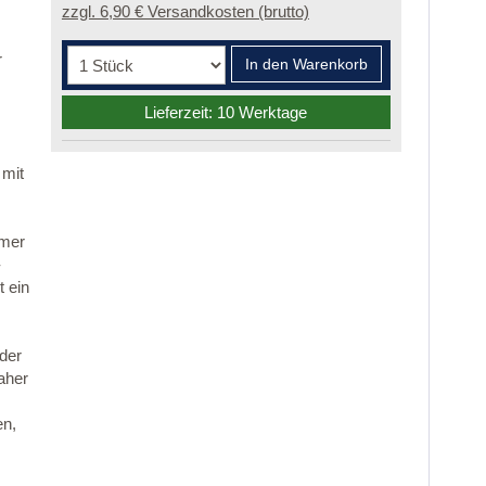
zzgl. 6,90 € Versandkosten (brutto)
r
In den Warenkorb
Lieferzeit: 10 Werktage
 mit
mmer
-
 ein
 der
aher
en,