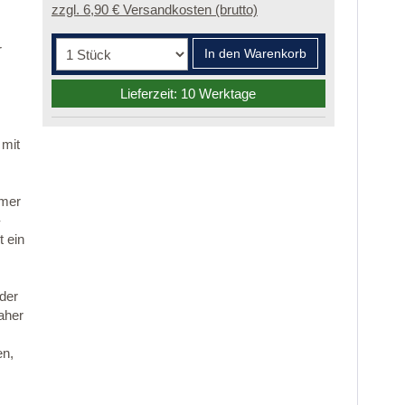
zzgl. 6,90 € Versandkosten (brutto)
r
In den Warenkorb
Lieferzeit: 10 Werktage
 mit
mmer
-
 ein
 der
aher
en,