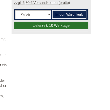
zzgl. 6,90 € Versandkosten (brutto)
r
In den Warenkorb
Lieferzeit: 10 Werktage
 mit
mmer
-
 ein
 der
aher
en,