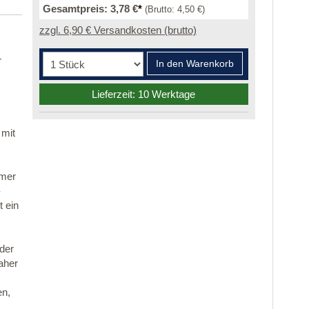
Gesamtpreis:
3,78 €
*
(Brutto:
4,50 €
)
zzgl. 6,90 € Versandkosten (brutto)
r
In den Warenkorb
Lieferzeit: 10 Werktage
 mit
mmer
-
 ein
 der
aher
en,