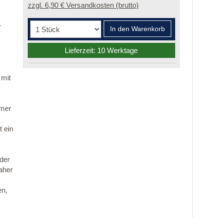
zzgl. 6,90 € Versandkosten (brutto)
r
In den Warenkorb
Lieferzeit: 10 Werktage
 mit
mmer
-
 ein
 der
aher
en,