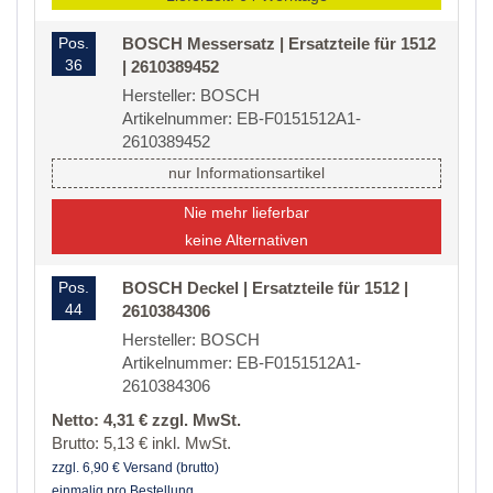
Pos.
BOSCH Messersatz | Ersatzteile für 1512
36
| 2610389452
Hersteller: BOSCH
Artikelnummer: EB-F0151512A1-
2610389452
nur Informationsartikel
Nie mehr lieferbar
keine Alternativen
Pos.
BOSCH Deckel | Ersatzteile für 1512 |
44
2610384306
Hersteller: BOSCH
Artikelnummer: EB-F0151512A1-
2610384306
Netto: 4,31 € zzgl. MwSt.
Brutto: 5,13 € inkl. MwSt.
zzgl. 6,90 € Versand (brutto)
einmalig pro Bestellung