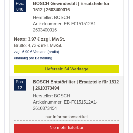
Pos.
BOSCH Gewindestift | Ersatzteile für
848
1512 | 2603400016
Hersteller: BOSCH
Artikelnummer: EB-F0151512A1-
2603400016
Netto: 3,97 € zzgl. MwSt.
Brutto: 4,72 € inkl. MwSt.
zzgl. 6,90 € Versand (brutto)
einmalig pro Bestellung
Lieferzeit: 64 Werktage
Pos.
BOSCH Entstörfilter | Ersatzteile für 1512
12
| 2610373494
Hersteller: BOSCH
Artikelnummer: EB-F0151512A1-
2610373494
nur Informationsartikel
Nie mehr lieferbar