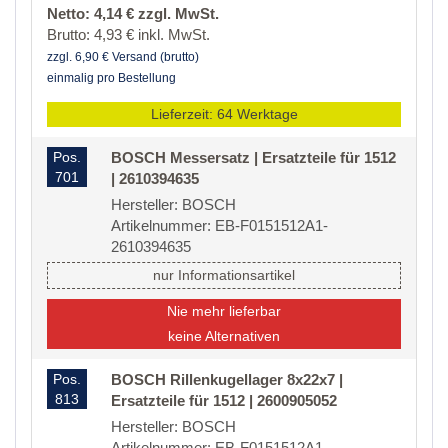
Netto: 4,14 € zzgl. MwSt.
Brutto: 4,93 € inkl. MwSt.
zzgl. 6,90 € Versand (brutto)
einmalig pro Bestellung
Lieferzeit: 64 Werktage
Pos.
BOSCH Messersatz | Ersatzteile für 1512
701
| 2610394635
Hersteller: BOSCH
Artikelnummer: EB-F0151512A1-
2610394635
nur Informationsartikel
Nie mehr lieferbar
keine Alternativen
Pos.
BOSCH Rillenkugellager 8x22x7 |
813
Ersatzteile für 1512 | 2600905052
Hersteller: BOSCH
Artikelnummer: EB-F0151512A1-