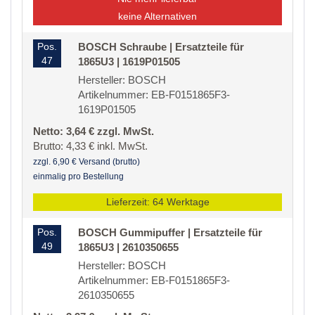
keine Alternativen
Pos.
BOSCH Schraube | Ersatzteile für
47
1865U3 | 1619P01505
Hersteller: BOSCH
Artikelnummer: EB-F0151865F3-
1619P01505
Netto: 3,64 € zzgl. MwSt.
Brutto: 4,33 € inkl. MwSt.
zzgl. 6,90 € Versand (brutto)
einmalig pro Bestellung
Lieferzeit: 64 Werktage
Pos.
BOSCH Gummipuffer | Ersatzteile für
49
1865U3 | 2610350655
Hersteller: BOSCH
Artikelnummer: EB-F0151865F3-
2610350655