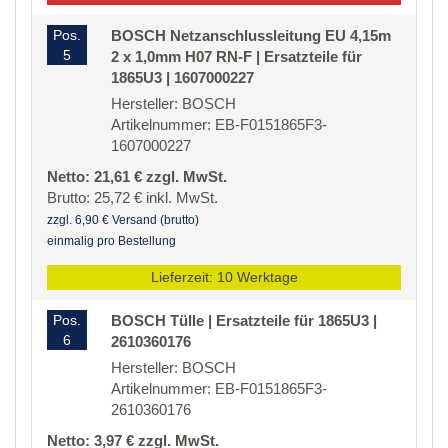
Pos.
BOSCH Netzanschlussleitung EU 4,15m
5
2 x 1,0mm H07 RN-F | Ersatzteile für
1865U3 | 1607000227
Hersteller: BOSCH
Artikelnummer: EB-F0151865F3-
1607000227
Netto: 21,61 € zzgl. MwSt.
Brutto: 25,72 € inkl. MwSt.
zzgl. 6,90 € Versand (brutto)
einmalig pro Bestellung
Lieferzeit: 10 Werktage
Pos.
BOSCH Tülle | Ersatzteile für 1865U3 |
6
2610360176
Hersteller: BOSCH
Artikelnummer: EB-F0151865F3-
2610360176
Netto: 3,97 € zzgl. MwSt.