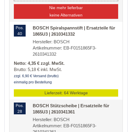
Nie mehr lieferbar
keine Alternativen
Pos.
BOSCH Spiralspannstift | Ersatzteile für
40
1865U3 | 2610341332
Hersteller: BOSCH
Artikelnummer: EB-F0151865F3-
2610341332
Netto: 4,35 € zzgl. MwSt.
Brutto: 5,18 € inkl. MwSt.
zzgl. 6,90 € Versand (brutto)
einmalig pro Bestellung
Lieferzeit: 64 Werktage
Pos.
BOSCH Stützscheibe | Ersatzteile für
28
1865U3 | 2610341361
Hersteller: BOSCH
Artikelnummer: EB-F0151865F3-
2610341361