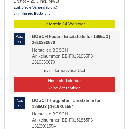
Brutto: 4,28 € inkl. MwSt.
zzgl. 6,90 € Versand (brutto)
einmalig pro Bestellung
Lieferzeit: 64 Werktage
Pos.
BOSCH Feder | Ersatzteile für 1865U3 |
31
2610350670
Hersteller: BOSCH
Artikelnummer: EB-F0151865F3-
2610350670
nur Informationsartikel
Nie mehr lieferbar
keine Alternativen
Pos.
BOSCH Tragplatte | Ersatzteile für
33
1865U3 | 1619X01554
Hersteller: BOSCH
Artikelnummer: EB-F0151865F3-
1619X01554