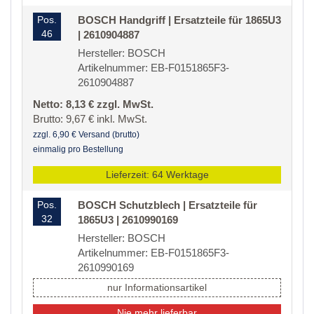
Pos.
BOSCH Handgriff | Ersatzteile für 1865U3
46
| 2610904887
Hersteller: BOSCH
Artikelnummer: EB-F0151865F3-
2610904887
Netto: 8,13 € zzgl. MwSt.
Brutto: 9,67 € inkl. MwSt.
zzgl. 6,90 € Versand (brutto)
einmalig pro Bestellung
Lieferzeit: 64 Werktage
Pos.
BOSCH Schutzblech | Ersatzteile für
32
1865U3 | 2610990169
Hersteller: BOSCH
Artikelnummer: EB-F0151865F3-
2610990169
nur Informationsartikel
Nie mehr lieferbar