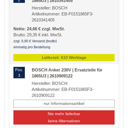
2
1865U3 | 2610341405
Hersteller: BOSCH
Artikelnummer: EB-F0151865F3-
2610341405
Netto: 24,66 € zzgl. MwSt.
Brutto: 29,35 € inkl. MwSt.
zzgl. 6,90 € Versand (brutto)
einmalig pro Bestellung
Lieferzeit: 610 Werktage
Pos.
BOSCH Anker 230V | Ersatzteile für
3
1865U3 | 2610909122
Hersteller: BOSCH
Artikelnummer: EB-F0151865F3-
2610909122
nur Informationsartikel
Nie mehr lieferbar
keine Alternativen