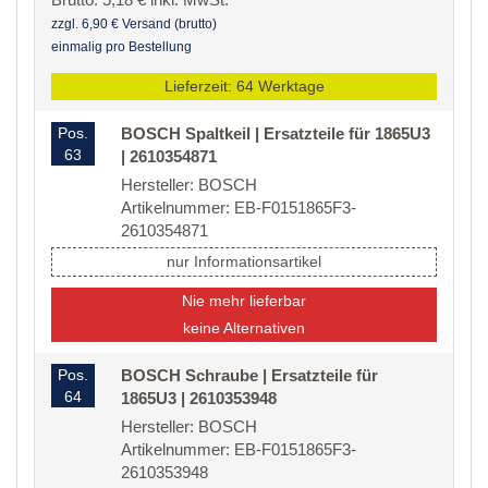
zzgl. 6,90 € Versand (brutto)
einmalig pro Bestellung
Lieferzeit: 64 Werktage
Pos.
BOSCH Spaltkeil | Ersatzteile für 1865U3
63
| 2610354871
Hersteller: BOSCH
Artikelnummer: EB-F0151865F3-
2610354871
nur Informationsartikel
Nie mehr lieferbar
keine Alternativen
Pos.
BOSCH Schraube | Ersatzteile für
64
1865U3 | 2610353948
Hersteller: BOSCH
Artikelnummer: EB-F0151865F3-
2610353948