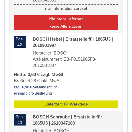
nur Informationsartikel
Nie mehr lieferbar
keine Alternativen
Pos.
BOSCH Hebel | Ersatzteile für 1865U3 |
42
2610901997
Hersteller: BOSCH
Artikelnummer: EB-F0151865F3-
2610901997
Netto: 3,60 € zzgl. MwSt.
Brutto: 4,28 € inkl. MwSt.
zzgl. 6,90 € Versand (brutto)
einmalig pro Bestellung
Lieferzeit: 64 Werktage
Pos.
BOSCH Schraube | Ersatzteile für
43
1865U3 | 2610347103
Hersteller: BOSCH