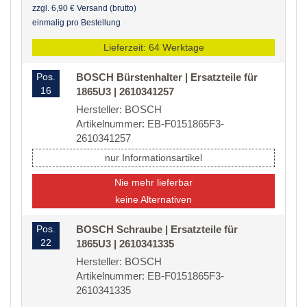
zzgl. 6,90 € Versand (brutto)
einmalig pro Bestellung
Lieferzeit: 64 Werktage
Pos.
BOSCH Bürstenhalter | Ersatzteile für
16
1865U3 | 2610341257
Hersteller: BOSCH
Artikelnummer: EB-F0151865F3-
2610341257
nur Informationsartikel
Nie mehr lieferbar
keine Alternativen
Pos.
BOSCH Schraube | Ersatzteile für
22
1865U3 | 2610341335
Hersteller: BOSCH
Artikelnummer: EB-F0151865F3-
2610341335