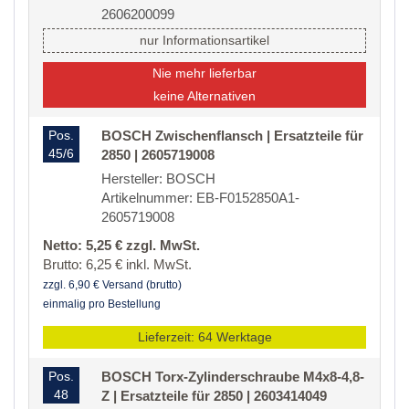
2606200099
nur Informationsartikel
Nie mehr lieferbar
keine Alternativen
Pos.
BOSCH Zwischenflansch | Ersatzteile für
45/6
2850 | 2605719008
Hersteller: BOSCH
Artikelnummer: EB-F0152850A1-
2605719008
Netto: 5,25 € zzgl. MwSt.
Brutto: 6,25 € inkl. MwSt.
zzgl. 6,90 € Versand (brutto)
einmalig pro Bestellung
Lieferzeit: 64 Werktage
Pos.
BOSCH Torx-Zylinderschraube M4x8-4,8-
48
Z | Ersatzteile für 2850 | 2603414049