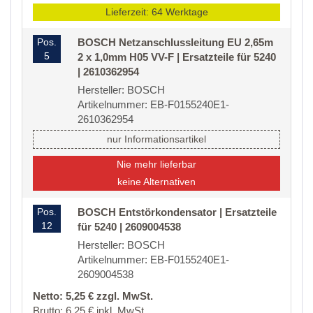
Lieferzeit: 64 Werktage
Pos.
BOSCH Netzanschlussleitung EU 2,65m
5
2 x 1,0mm H05 VV-F | Ersatzteile für 5240
| 2610362954
Hersteller: BOSCH
Artikelnummer: EB-F0155240E1-
2610362954
nur Informationsartikel
Nie mehr lieferbar
keine Alternativen
Pos.
BOSCH Entstörkondensator | Ersatzteile
12
für 5240 | 2609004538
Hersteller: BOSCH
Artikelnummer: EB-F0155240E1-
2609004538
Netto: 5,25 € zzgl. MwSt.
Brutto: 6,25 € inkl. MwSt.