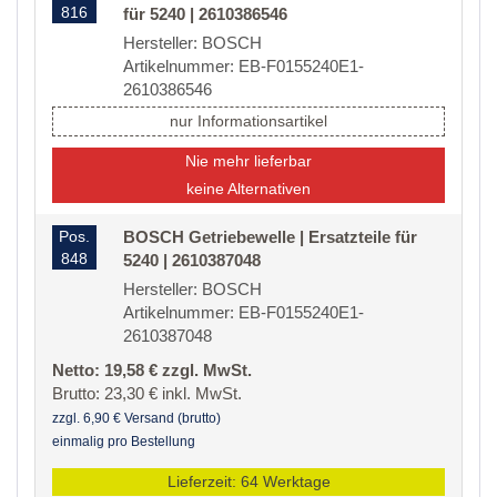
816
für 5240 | 2610386546
Hersteller: BOSCH
Artikelnummer: EB-F0155240E1-
2610386546
nur Informationsartikel
Nie mehr lieferbar
keine Alternativen
Pos.
BOSCH Getriebewelle | Ersatzteile für
848
5240 | 2610387048
Hersteller: BOSCH
Artikelnummer: EB-F0155240E1-
2610387048
Netto: 19,58 € zzgl. MwSt.
Brutto: 23,30 € inkl. MwSt.
zzgl. 6,90 € Versand (brutto)
einmalig pro Bestellung
Lieferzeit: 64 Werktage