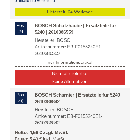
einmalig pro Bestellung
Lieferzeit: 64 Werktage
Pos.
BOSCH Schutzhaube | Ersatzteile für
24
5240 | 2610386559
Hersteller: BOSCH
Artikelnummer: EB-F0155240E1-
2610386559
nur Informationsartikel
Nie mehr lieferbar
keine Alternativen
Pos.
BOSCH Scharnier | Ersatzteile für 5240 |
40
2610386842
Hersteller: BOSCH
Artikelnummer: EB-F0155240E1-
2610386842
Netto: 4,56 € zzgl. MwSt.
Brutto: 5,43 € inkl. MwSt.