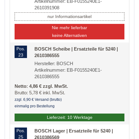
Artikelnummer: EB-F0155240E1-
2610391908
nur Informationsartikel
Nie mehr lieferbar
keine Alternativen
Pos.
BOSCH Scheibe | Ersatzteile für 5240 |
23
2610386555
Hersteller: BOSCH
Artikelnummer: EB-F0155240E1-
2610386555
Netto: 4,86 € zzgl. MwSt.
Brutto: 5,78 € inkl. MwSt.
zzgl. 6,90 € Versand (brutto)
einmalig pro Bestellung
Lieferzeit: 10 Werktage
Pos.
BOSCH Lager | Ersatzteile für 5240 |
25
2610386569