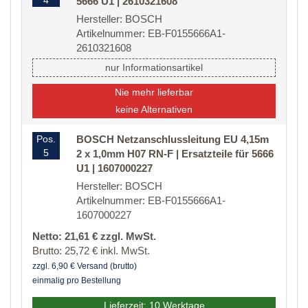
4
5666 U1 | 2610321608
Hersteller: BOSCH
Artikelnummer: EB-F0155666A1-
2610321608
nur Informationsartikel
Nie mehr lieferbar
keine Alternativen
Pos.
BOSCH Netzanschlussleitung EU 4,15m
5
2 x 1,0mm H07 RN-F | Ersatzteile für 5666
U1 | 1607000227
Hersteller: BOSCH
Artikelnummer: EB-F0155666A1-
1607000227
Netto: 21,61 € zzgl. MwSt.
Brutto: 25,72 € inkl. MwSt.
zzgl. 6,90 € Versand (brutto)
einmalig pro Bestellung
Lieferzeit: 10 Werktage