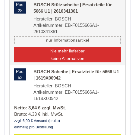
Pos.
BOSCH Stützscheibe | Ersatzteile für
28
5666 U1 | 2610341361
Hersteller: BOSCH
Artikelnummer: EB-F0155666A1-
2610341361
nur Informationsartikel
Nie mehr lieferbar
keine Alternativen
Pos.
BOSCH Scheibe | Ersatzteile für 5666 U1
53
| 1619X00942
Hersteller: BOSCH
Artikelnummer: EB-F0155666A1-
1619X00942
Netto: 3,64 € zzgl. MwSt.
Brutto: 4,33 € inkl. MwSt.
zzgl. 6,90 € Versand (brutto)
einmalig pro Bestellung