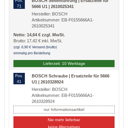
Pos.
BOSCH Seitenführung | Ersatzteile für
71
5666 U1 | 2610025341
Hersteller: BOSCH
Artikelnummer: EB-F0155666A1-
2610025341
Netto: 14,64 € zzgl. MwSt.
Brutto: 17,42 € inkl. MwSt.
zzgl. 6,90 € Versand (brutto)
einmalig pro Bestellung
Lieferzeit: 10 Werktage
Pos.
BOSCH Schraube | Ersatzteile für 5666
41
U1 | 2610328924
Hersteller: BOSCH
Artikelnummer: EB-F0155666A1-
2610328924
nur Informationsartikel
Nie mehr lieferbar
keine Alternativen