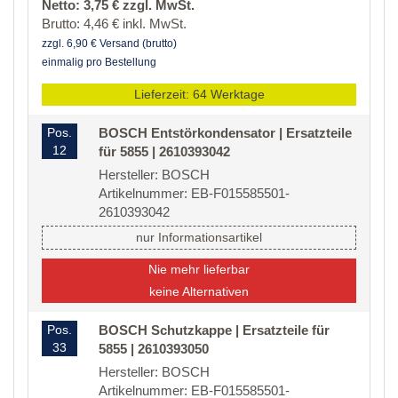
Netto: 3,75 € zzgl. MwSt.
Brutto: 4,46 € inkl. MwSt.
zzgl. 6,90 € Versand (brutto)
einmalig pro Bestellung
Lieferzeit: 64 Werktage
Pos.
BOSCH Entstörkondensator | Ersatzteile
12
für 5855 | 2610393042
Hersteller: BOSCH
Artikelnummer: EB-F015585501-
2610393042
nur Informationsartikel
Nie mehr lieferbar
keine Alternativen
Pos.
BOSCH Schutzkappe | Ersatzteile für
33
5855 | 2610393050
Hersteller: BOSCH
Artikelnummer: EB-F015585501-