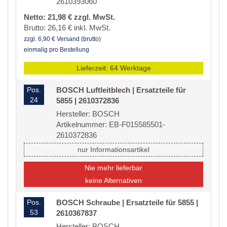
2610393060
Netto: 21,98 € zzgl. MwSt.
Brutto: 26,16 € inkl. MwSt.
zzgl. 6,90 € Versand (brutto)
einmalig pro Bestellung
Lieferzeit: 64 Werktage
Pos.
BOSCH Luftleitblech | Ersatzteile für
24
5855 | 2610372836
Hersteller: BOSCH
Artikelnummer: EB-F015585501-
2610372836
nur Informationsartikel
Nie mehr lieferbar
keine Alternativen
Pos.
BOSCH Schraube | Ersatzteile für 5855 |
53
2610367837
Hersteller: BOSCH