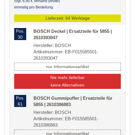
zzgl. 6,90 € Versand (brutto)
einmalig pro Bestellung
Lieferzeit: 64 Werktage
Pos.
BOSCH Deckel | Ersatzteile für 5855 |
30
2610393047
Hersteller: BOSCH
Artikelnummer: EB-F015585501-
2610393047
nur Informationsartikel
Nie mehr lieferbar
keine Alternativen
Pos.
BOSCH Gummipuffer | Ersatzteile für
61
5855 | 2610386883
Hersteller: BOSCH
Artikelnummer: EB-F015585501-
2610386883
nur Informationsartikel