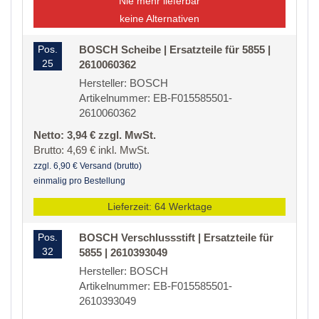
Nie mehr lieferbar
keine Alternativen
Pos.
BOSCH Scheibe | Ersatzteile für 5855 |
25
2610060362
Hersteller: BOSCH
Artikelnummer: EB-F015585501-
2610060362
Netto: 3,94 € zzgl. MwSt.
Brutto: 4,69 € inkl. MwSt.
zzgl. 6,90 € Versand (brutto)
einmalig pro Bestellung
Lieferzeit: 64 Werktage
Pos.
BOSCH Verschlussstift | Ersatzteile für
32
5855 | 2610393049
Hersteller: BOSCH
Artikelnummer: EB-F015585501-
2610393049