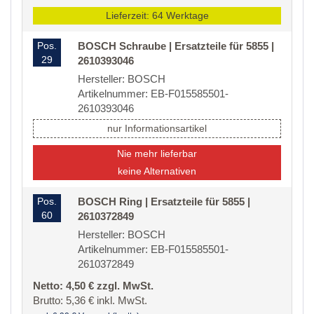
Lieferzeit: 64 Werktage
Pos.
BOSCH Schraube | Ersatzteile für 5855 |
29
2610393046
Hersteller: BOSCH
Artikelnummer: EB-F015585501-
2610393046
nur Informationsartikel
Nie mehr lieferbar
keine Alternativen
Pos.
BOSCH Ring | Ersatzteile für 5855 |
60
2610372849
Hersteller: BOSCH
Artikelnummer: EB-F015585501-
2610372849
Netto: 4,50 € zzgl. MwSt.
Brutto: 5,36 € inkl. MwSt.