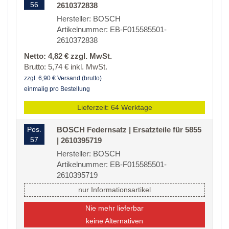
56
2610372838
Hersteller: BOSCH
Artikelnummer: EB-F015585501-
2610372838
Netto: 4,82 € zzgl. MwSt.
Brutto: 5,74 € inkl. MwSt.
zzgl. 6,90 € Versand (brutto)
einmalig pro Bestellung
Lieferzeit: 64 Werktage
Pos.
BOSCH Federnsatz | Ersatzteile für 5855
57
| 2610395719
Hersteller: BOSCH
Artikelnummer: EB-F015585501-
2610395719
nur Informationsartikel
Nie mehr lieferbar
keine Alternativen