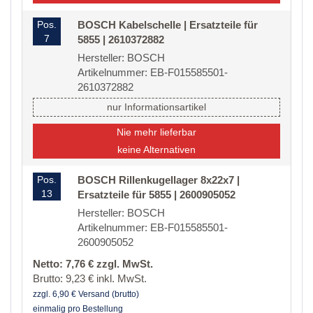
Pos.
BOSCH Kabelschelle | Ersatzteile für
7
5855 | 2610372882
Hersteller: BOSCH
Artikelnummer: EB-F015585501-
2610372882
nur Informationsartikel
Nie mehr lieferbar
keine Alternativen
Pos.
BOSCH Rillenkugellager 8x22x7 |
13
Ersatzteile für 5855 | 2600905052
Hersteller: BOSCH
Artikelnummer: EB-F015585501-
2600905052
Netto: 7,76 € zzgl. MwSt.
Brutto: 9,23 € inkl. MwSt.
zzgl. 6,90 € Versand (brutto)
einmalig pro Bestellung