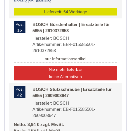
einmalig pro Bestellung
Lieferzeit: 64 Werktage
Pos.
BOSCH Bürstenhalter | Ersatzteile für
16
5855 | 2610372853
Hersteller: BOSCH
Artikelnummer: EB-F015585501-
2610372853
nur Informationsartikel
Nie mehr lieferbar
keine Alternativen
Pos.
BOSCH Stützschraube | Ersatzteile für
42
5855 | 2609003647
Hersteller: BOSCH
Artikelnummer: EB-F015585501-
2609003647
Netto: 3,94 € zzgl. MwSt.
Brutto: 4,69 € inkl. MwSt.