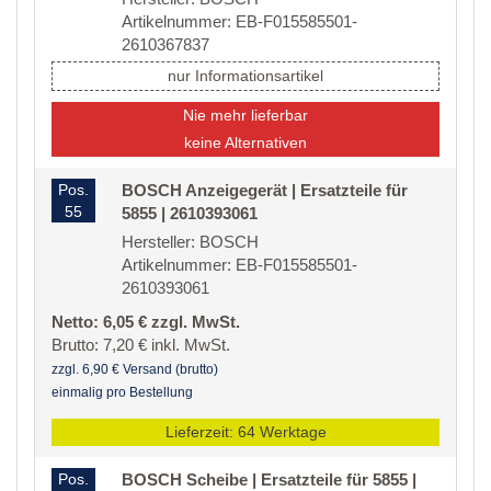
Artikelnummer: EB-F015585501-
2610367837
nur Informationsartikel
Nie mehr lieferbar
keine Alternativen
Pos.
BOSCH Anzeigegerät | Ersatzteile für
55
5855 | 2610393061
Hersteller: BOSCH
Artikelnummer: EB-F015585501-
2610393061
Netto: 6,05 € zzgl. MwSt.
Brutto: 7,20 € inkl. MwSt.
zzgl. 6,90 € Versand (brutto)
einmalig pro Bestellung
Lieferzeit: 64 Werktage
Pos.
BOSCH Scheibe | Ersatzteile für 5855 |