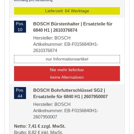
einmalig pro Bestellung
Lieferzeit: 64 Werktage
Pos.
BOSCH Bürstenhalter | Ersatzteile für
10
6840 H1 | 2610376874
Hersteller: BOSCH
Artikelnummer: EB-F0156840H1-
2610376874
nur Informationsartikel
Nie mehr lieferbar
keine Alternativen
Pos.
BOSCH Bohrfutterschlüssel SG2 |
44
Ersatzteile für 6840 H1 | 2607950007
Hersteller: BOSCH
Artikelnummer: EB-F0156840H1-
2607950007
Netto: 7,41 € zzgl. MwSt.
Brutto: 8,82 € inkl. MwSt.