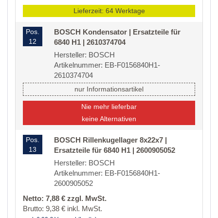
Lieferzeit: 64 Werktage
Pos.
BOSCH Kondensator | Ersatzteile für
12
6840 H1 | 2610374704
Hersteller: BOSCH
Artikelnummer: EB-F0156840H1-
2610374704
nur Informationsartikel
Nie mehr lieferbar
keine Alternativen
Pos.
BOSCH Rillenkugellager 8x22x7 |
13
Ersatzteile für 6840 H1 | 2600905052
Hersteller: BOSCH
Artikelnummer: EB-F0156840H1-
2600905052
Netto: 7,88 € zzgl. MwSt.
Brutto: 9,38 € inkl. MwSt.