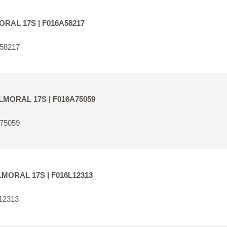
MORAL 17S | F016A58217
A58217
BALMORAL 17S | F016A75059
A75059
BALMORAL 17S | F016L12313
12313