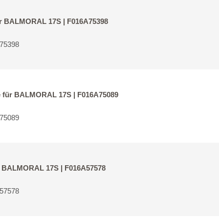
für BALMORAL 17S | F016A75398
A75398
le für BALMORAL 17S | F016A75089
A75089
für BALMORAL 17S | F016A57578
A57578