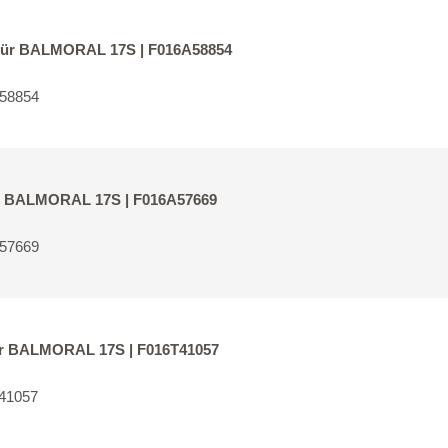
 für BALMORAL 17S | F016A58854
A58854
für BALMORAL 17S | F016A57669
A57669
für BALMORAL 17S | F016T41057
41057