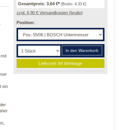
Gesamtpreis:
3,64 €
*
(Brutto:
4,33 €
)
zzgl. 6,90 € Versandkosten (brutto)
Position:
r
In den Warenkorb
 mit
Lieferzeit: 64 Werktage
mmer
-
 ein
 der
aher
en,