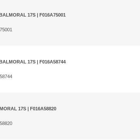
ür BALMORAL 17S | F016A75001
A75001
ür BALMORAL 17S | F016A58744
A58744
ALMORAL 17S | F016A58820
A58820