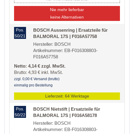
Nie mehr lieferbar
keine Alternativen
Pos.
BOSCH Aussenring | Ersatzteile für
50/21
BALMORAL 17S | F016A57758
Hersteller: BOSCH
Artikelnummer: EB-F016308803-
F016A57758
Netto: 4,14 € zzgl. MwSt.
Brutto: 4,93 € inkl. MwSt.
zzgl. 0,00 € Versand (brutto)
einmalig pro Bestellung
Lieferzeit: 64 Werktage
Pos.
BOSCH Nietstift | Ersatzteile für
50/22
BALMORAL 17S | F016A58178
Hersteller: BOSCH
Artikelnummer: EB-F016308803-