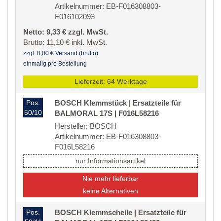
Artikelnummer: EB-F016308803-
F016102093
Netto: 9,33 € zzgl. MwSt.
Brutto: 11,10 € inkl. MwSt.
zzgl. 0,00 € Versand (brutto)
einmalig pro Bestellung
Lieferzeit: 64 Werktage
Pos.
BOSCH Klemmstück | Ersatzteile für
50/10
BALMORAL 17S | F016L58216
Hersteller: BOSCH
Artikelnummer: EB-F016308803-
F016L58216
nur Informationsartikel
Nie mehr lieferbar
keine Alternativen
Pos.
BOSCH Klemmschelle | Ersatzteile für