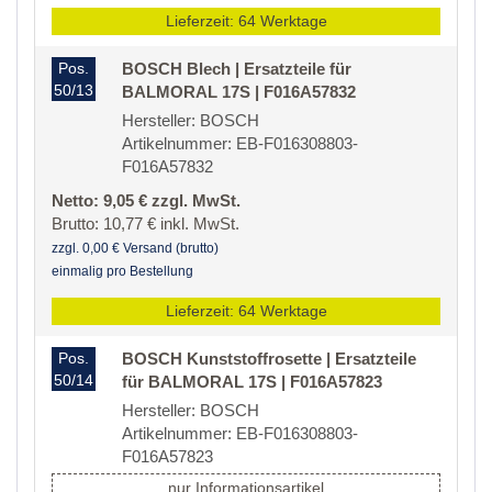
Lieferzeit: 64 Werktage
Pos.
BOSCH Blech | Ersatzteile für
50/13
BALMORAL 17S | F016A57832
Hersteller: BOSCH
Artikelnummer: EB-F016308803-
F016A57832
Netto: 9,05 € zzgl. MwSt.
Brutto: 10,77 € inkl. MwSt.
zzgl. 0,00 € Versand (brutto)
einmalig pro Bestellung
Lieferzeit: 64 Werktage
Pos.
BOSCH Kunststoffrosette | Ersatzteile
50/14
für BALMORAL 17S | F016A57823
Hersteller: BOSCH
Artikelnummer: EB-F016308803-
F016A57823
nur Informationsartikel