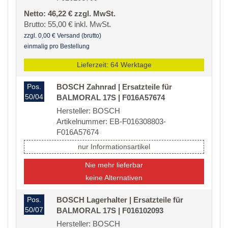
Netto: 46,22 € zzgl. MwSt.
Brutto: 55,00 € inkl. MwSt.
zzgl. 0,00 € Versand (brutto)
einmalig pro Bestellung
Lieferzeit: 64 Werktage
Pos.
BOSCH Zahnrad | Ersatzteile für
50/04
BALMORAL 17S | F016A57674
Hersteller: BOSCH
Artikelnummer: EB-F016308803-
F016A57674
nur Informationsartikel
Nie mehr lieferbar
keine Alternativen
Pos.
BOSCH Lagerhalter | Ersatzteile für
50/07
BALMORAL 17S | F016102093
Hersteller: BOSCH