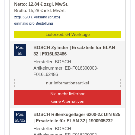
Netto: 12,84 € zzgl. MwSt.
Brutto: 15,28 € inkl. MwSt.
zzgl. 6,90 € Versand (brutto)
einmalig pro Bestellung
Lieferzeit: 64 Werktage
Pos.
BOSCH Zylinder | Ersatzteile für ELAN
55
32 | F016L62486
Hersteller: BOSCH
Artikelnummer: EB-F016300003-
F016L62486
nur Informationsartikel
Nie mehr lieferbar
keine Alternativen
Pos.
BOSCH Rillenkugellager 6200-2Z DIN 625
55/02
| Ersatzteile für ELAN 32 | 1900905232
Hersteller: BOSCH
Artikelnummer: EB-F016300003-