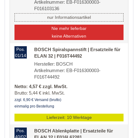
Artikelnummer: EB-F016300003-
F016103136
nur Informationsartikel
Nie mehr lieferbar
keine Alternativen
Pos.
BOSCH Spiralspannstift | Ersatzteile für
01/14
ELAN 32 | F016T44492
Hersteller: BOSCH
Artikelnummer: EB-F016300003-
F016T44492
Netto: 4,57 € zzgl. MwSt.
Brutto: 5,44 € inkl. MwSt.
zzgl. 6,90 € Versand (brutto)
einmalig pro Bestellung
Lieferzeit: 10 Werktage
Pos.
BOSCH Ablenkplatte | Ersatzteile für
40/02
ELAN 32 | F016L62281