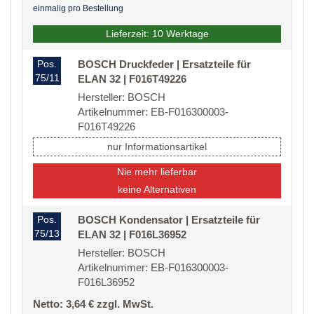
einmalig pro Bestellung
Lieferzeit: 10 Werktage
Pos.
BOSCH Druckfeder | Ersatzteile für
75/11
ELAN 32 | F016T49226
Hersteller: BOSCH
Artikelnummer: EB-F016300003-
F016T49226
nur Informationsartikel
Nie mehr lieferbar
keine Alternativen
Pos.
BOSCH Kondensator | Ersatzteile für
75/13
ELAN 32 | F016L36952
Hersteller: BOSCH
Artikelnummer: EB-F016300003-
F016L36952
Netto: 3,64 € zzgl. MwSt.