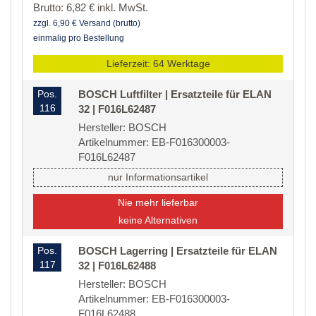
Brutto: 6,82 € inkl. MwSt.
zzgl. 6,90 € Versand (brutto)
einmalig pro Bestellung
Lieferzeit: 64 Werktage
Pos.
BOSCH Luftfilter | Ersatzteile für ELAN
116
32 | F016L62487
Hersteller: BOSCH
Artikelnummer: EB-F016300003-
F016L62487
nur Informationsartikel
Nie mehr lieferbar
keine Alternativen
Pos.
BOSCH Lagerring | Ersatzteile für ELAN
117
32 | F016L62488
Hersteller: BOSCH
Artikelnummer: EB-F016300003-
F016L62488