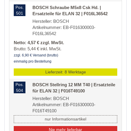
Pos.
BOSCH Schraube M5x8 Csk Hd. |
501
Ersatzteile für ELAN 32 | F016L36542
Hersteller: BOSCH
Artikelnummer: EB-F016300003-
F016L36542
Netto: 4,57 € zzgl. MwSt.
Brutto: 5,44 € inkl. MwSt.
zzgl. 6,90 € Versand (brutto)
einmalig pro Bestellung
Lieferzeit: 8 Werktage
Pos.
BOSCH Stellring 12 MM T40 | Ersatzteile
504
für ELAN 32 | F016T49100
Hersteller: BOSCH
Artikelnummer: EB-F016300003-
F016T49100
nur Informationsartikel
Nie mehr lieferbar