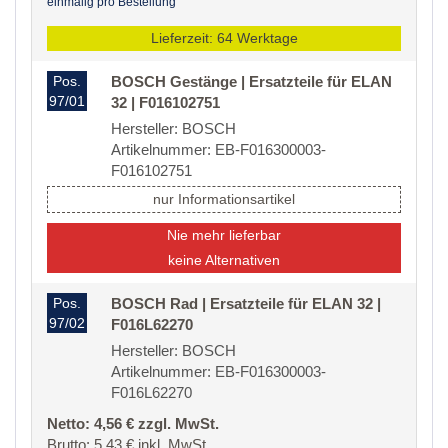
einmalig pro Bestellung
Lieferzeit: 64 Werktage
Pos.
BOSCH Gestänge | Ersatzteile für ELAN
97/01
32 | F016102751
Hersteller: BOSCH
Artikelnummer: EB-F016300003-
F016102751
nur Informationsartikel
Nie mehr lieferbar
keine Alternativen
Pos.
BOSCH Rad | Ersatzteile für ELAN 32 |
97/02
F016L62270
Hersteller: BOSCH
Artikelnummer: EB-F016300003-
F016L62270
Netto: 4,56 € zzgl. MwSt.
Brutto: 5,43 € inkl. MwSt.