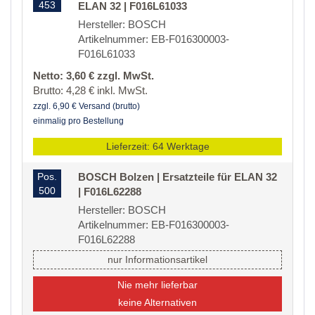
453
ELAN 32 | F016L61033
Hersteller: BOSCH
Artikelnummer: EB-F016300003-
F016L61033
Netto: 3,60 € zzgl. MwSt.
Brutto: 4,28 € inkl. MwSt.
zzgl. 6,90 € Versand (brutto)
einmalig pro Bestellung
Lieferzeit: 64 Werktage
Pos.
BOSCH Bolzen | Ersatzteile für ELAN 32
500
| F016L62288
Hersteller: BOSCH
Artikelnummer: EB-F016300003-
F016L62288
nur Informationsartikel
Nie mehr lieferbar
keine Alternativen