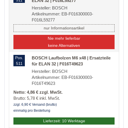
511
ELAN 32 | F016L59277
Hersteller: BOSCH
Artikelnummer: EB-F016300003-
F016L59277
nur Informationsartikel
Nie mehr lieferbar
keine Alternativen
Pos.
BOSCH Laufbolzen M6 x48 | Ersatzteile
511
für ELAN 32 | F016T49623
Hersteller: BOSCH
Artikelnummer: EB-F016300003-
F016T49623
Netto: 4,86 € zzgl. MwSt.
Brutto: 5,78 € inkl. MwSt.
zzgl. 6,90 € Versand (brutto)
einmalig pro Bestellung
Lieferzeit: 10 Werktage