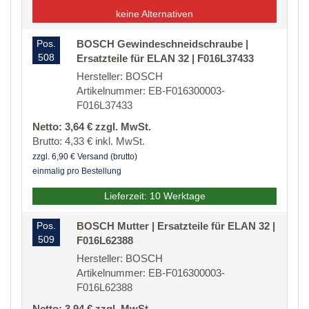
keine Alternativen
Pos.
BOSCH Gewindeschneidschraube |
508
Ersatzteile für ELAN 32 | F016L37433
Hersteller: BOSCH
Artikelnummer: EB-F016300003-
F016L37433
Netto: 3,64 € zzgl. MwSt.
Brutto: 4,33 € inkl. MwSt.
zzgl. 6,90 € Versand (brutto)
einmalig pro Bestellung
Lieferzeit: 10 Werktage
Pos.
BOSCH Mutter | Ersatzteile für ELAN 32 |
509
F016L62388
Hersteller: BOSCH
Artikelnummer: EB-F016300003-
F016L62388
Netto: 3,94 € zzgl. MwSt.