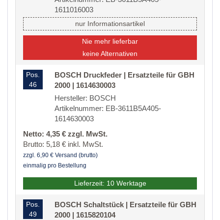
1611016003
nur Informationsartikel
Nie mehr lieferbar
keine Alternativen
Pos.
BOSCH Druckfeder | Ersatzteile für GBH
46
2000 | 1614630003
Hersteller: BOSCH
Artikelnummer: EB-3611B5A405-
1614630003
Netto: 4,35 € zzgl. MwSt.
Brutto: 5,18 € inkl. MwSt.
zzgl. 6,90 € Versand (brutto)
einmalig pro Bestellung
Lieferzeit: 10 Werktage
Pos.
BOSCH Schaltstück | Ersatzteile für GBH
49
2000 | 1615820104