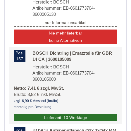
Hersteller: BOSCH
Artikelnummer: EB-0601773704-
3600905130
nur Informationsartikel
Nie mehr lieferbar
keine Alternativen
Pos.
BOSCH Dichtring | Ersatzteile für GBR
157
14 CA | 3600105009
Hersteller: BOSCH
Artikelnummer: EB-0601773704-
3600105009
Netto: 7,41 € zzgl. MwSt.
Brutto: 8,82 € inkl. MwSt.
zzgl. 6,90 € Versand (brutto)
einmalig pro Bestellung
Lieferzeit: 10 Werktage
Pos.
BOSCH Aufspannflansch Ø22,3xØ42 MM