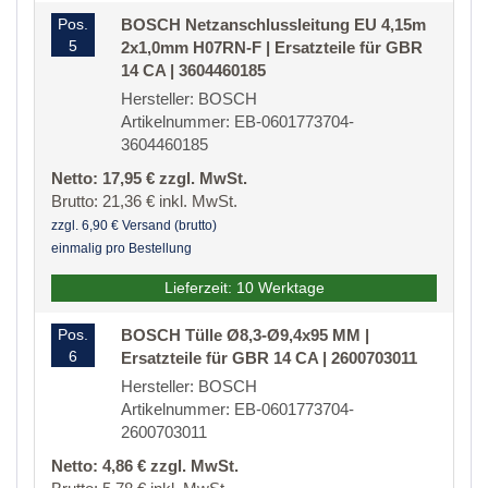
Pos.
BOSCH Netzanschlussleitung EU 4,15m
5
2x1,0mm H07RN-F | Ersatzteile für GBR
14 CA | 3604460185
Hersteller: BOSCH
Artikelnummer: EB-0601773704-
3604460185
Netto: 17,95 € zzgl. MwSt.
Brutto: 21,36 € inkl. MwSt.
zzgl. 6,90 € Versand (brutto)
einmalig pro Bestellung
Lieferzeit: 10 Werktage
Pos.
BOSCH Tülle Ø8,3-Ø9,4x95 MM |
6
Ersatzteile für GBR 14 CA | 2600703011
Hersteller: BOSCH
Artikelnummer: EB-0601773704-
2600703011
Netto: 4,86 € zzgl. MwSt.