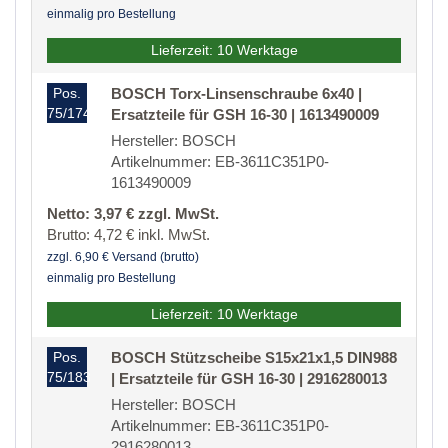
einmalig pro Bestellung
Lieferzeit: 10 Werktage
Pos.
BOSCH Torx-Linsenschraube 6x40 |
75/174
Ersatzteile für GSH 16-30 | 1613490009
Hersteller: BOSCH
Artikelnummer: EB-3611C351P0-
1613490009
Netto: 3,97 € zzgl. MwSt.
Brutto: 4,72 € inkl. MwSt.
zzgl. 6,90 € Versand (brutto)
einmalig pro Bestellung
Lieferzeit: 10 Werktage
Pos.
BOSCH Stützscheibe S15x21x1,5 DIN988
75/183
| Ersatzteile für GSH 16-30 | 2916280013
Hersteller: BOSCH
Artikelnummer: EB-3611C351P0-
2916280013