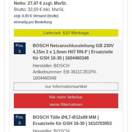
Netto: 27,47 € zzgl. MwSt.
Brutto: 32,69 € inkl. MwSt.
zzgl. 6,90 € Versand (brutto)
einmalig pro Bestellung
Lieferzeit: 610 Werktage
Pos.
BOSCH Netzanschlussleitung GB 230V
5
4,15m 2 x 1,5mm H07 RN-F | Ersatzteile
für GSH 16-30 | 1604460348
Hersteller: BOSCH
Artikelnummer: EB-3611C351P0-
1604460348
nur Informationsartikel
Nie mehr lieferbar
keine Alternativen
Pos.
BOSCH Tülle Ø9,7-Ø12x89 MM |
6
Ersatzteile für GSH 16-30 | 1610703053
Hersteller: BOSCH