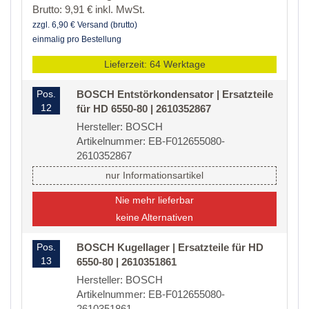
Brutto: 9,91 € inkl. MwSt.
zzgl. 6,90 € Versand (brutto)
einmalig pro Bestellung
Lieferzeit: 64 Werktage
Pos.
BOSCH Entstörkondensator | Ersatzteile
12
für HD 6550-80 | 2610352867
Hersteller: BOSCH
Artikelnummer: EB-F012655080-
2610352867
nur Informationsartikel
Nie mehr lieferbar
keine Alternativen
Pos.
BOSCH Kugellager | Ersatzteile für HD
13
6550-80 | 2610351861
Hersteller: BOSCH
Artikelnummer: EB-F012655080-
2610351861